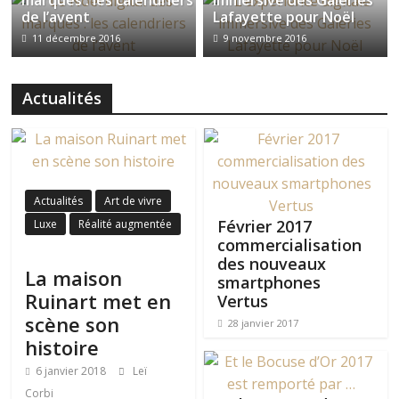
marques : les calendriers
immersive des Galeries
de l’avent
Lafayette pour Noël
11 décembre 2016
9 novembre 2016
Actualités
Actualités
Art de vivre
Février 2017
Luxe
Réalité augmentée
commercialisation
des nouveaux
La maison
smartphones
Ruinart met en
Vertus
scène son
28 janvier 2017
histoire
6 janvier 2018
Leï
Corbi