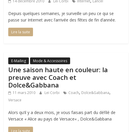
,
14 décembre 2010
Leï Corbi
Internet
Lancel
Depuis quelques semaines, je surveille un peu ce qui se
passe sur Internet avec l’arrivée des fêtes de fin d’année.
Lire la suite
E-Mailing
Mode & Accessoires
Une saison haute en couleur: la
preuve avec Coach et
Dolce&Gabbana
,
,
11 mars 2010
Leï Corbi
Coach
Dolce&Gabbana
Versace
Alors qu’il y a deux mois, je vous faisais part du défilé de
Versace « Alice au pays de Versace« , Dolce&Gabbana
Lire la suite