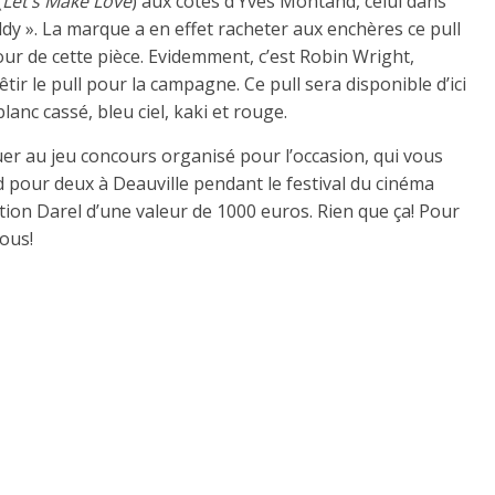
(
Let’s Make Love
) aux côtés d’Yves Montand, celui dans
dy ». La marque a en effet racheter aux enchères ce pull
tour de cette pièce. Evidemment, c’est Robin Wright,
tir le pull pour la campagne. Ce pull sera disponible d’ici
anc cassé, bleu ciel, kaki et rouge.
er au jeu concours organisé pour l’occasion, qui vous
pour deux à Deauville pendant le festival du cinéma
tion Darel d’une valeur de 1000 euros. Rien que ça! Pour
ous!