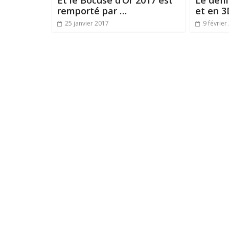
Et le Bocuse d’Or 2017 est
Le défi
remporté par …
et en 3
25 janvier 2017
9 février