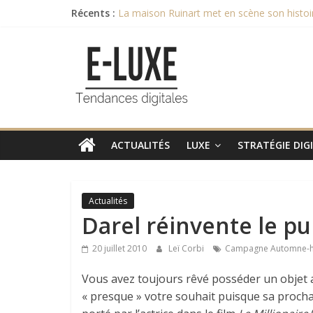
Passer
Récents :
La maison Ruinart met en scène son histoi
au
Recette de l’entremet au chocolat des c
contenu
e-
Février 2017 commercialisation des nouve
Et le Bocuse d’Or 2017 est remporté par …
[Evénement] Le 15ème Sommet du Luxe aura
luxe
L'actualité
digitale
ACTUALITÉS
LUXE
STRATÉGIE DIG
du
luxe
Actualités
Darel réinvente le pu
20 juillet 2010
Leï Corbi
Campagne Automne-h
Vous avez toujours rêvé posséder un objet
« presque » votre souhait puisque sa proc