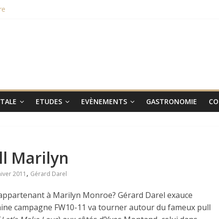
re
hampions du monde 2015
aux smartphones Vertus
 lieu le 31 janvier 2017
ITALE
ETUDES
EVÈNEMENTS
GASTRONOMIE
CO
ll Marilyn
,
iver 2011
Gérard Darel
 appartenant à Marilyn Monroe? Gérard Darel exauce
haine campagne FW10-11 va tourner autour du fameux pull