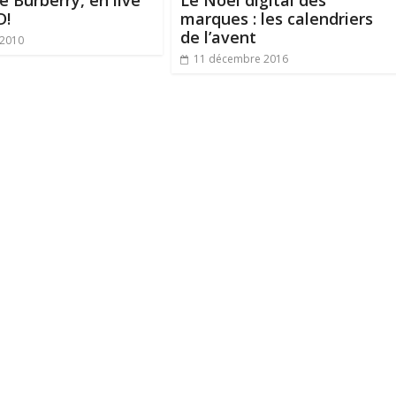
lé Burberry, en live
Le Noël digital des
D!
marques : les calendriers
de l’avent
 2010
11 décembre 2016