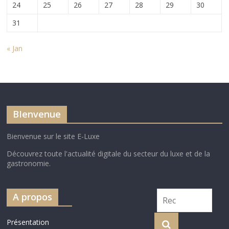
24
25
26
27
28
29
30
31
« Jan
BIenvenue
Bienvenue sur le site E-Luxe
Découvrez toute l'actualité digitale du secteur du luxe et de la
gastronomie.
A propos
Présentation