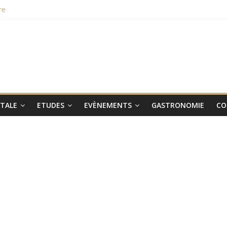
re
hampions du monde 2015
aux smartphones Vertus
 lieu le 31 janvier 2017
ITALE
ETUDES
EVÈNEMENTS
GASTRONOMIE
CO