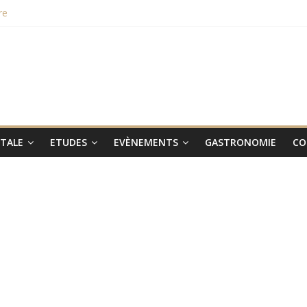
re
hampions du monde 2015
aux smartphones Vertus
 lieu le 31 janvier 2017
ITALE
ETUDES
EVÈNEMENTS
GASTRONOMIE
CO