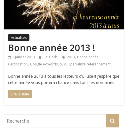
Actualités
Bonne année 2013 !
,
,
2 janvier 2013
Leï Corbi
2013
Bonne année
,
,
,
Certification
Google Adwords
SEM
Spécialiste référencement
Bonne année 2013 à tous les lecteurs d’E-luxe !! J’espère que
cette année vous portera chance dans tous les domaines
Lire la suite