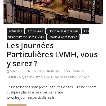
Actualités
Art de vivre
Horlogerie & Joaillerie
Les
Journées Particulières LVMH
Mode & Accessoires
Les Journées
Particulières LVMH, vous
y serez ?
,
,
5 juin 2013
Leï Corbi
Bulgari
Fendi
Journées
,
,
,
,
Particulières
Louis Vuitton
LVMH
Moët & Chandon
Site web
Les inscriptions sont presque toutes closes, il reste encore
quelques places à réserver sur le site
www.lesjourneesparticulieres.fr.