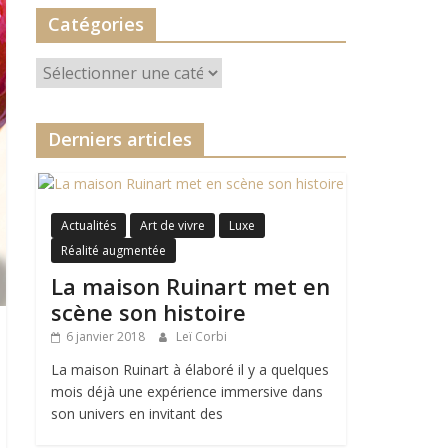
Catégories
Catégories
Derniers articles
Actualités
Art de vivre
Luxe
Réalité augmentée
La maison Ruinart met en
scène son histoire
6 janvier 2018
Leï Corbi
La maison Ruinart à élaboré il y a quelques
mois déjà une expérience immersive dans
son univers en invitant des