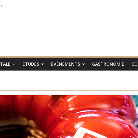
re
hampions du monde 2015
aux smartphones Vertus
 lieu le 31 janvier 2017
ITALE
ETUDES
EVÈNEMENTS
GASTRONOMIE
CO