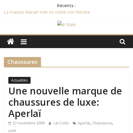
Passer
Récents :
au
La maison Ruinart met en scène son histoire
contenu
Recette de l’entremet au chocolat des champions du monde
2015
e-
Février 2017 commercialisation des nouveaux smartphones
Vertus
Et le Bocuse d’Or 2017 est remporté par …
luxe
[Evénement] Le 15ème Sommet du Luxe aura lieu le 31 janvier
2017
Chaussures
L'actualité
digitale
du
Actualités
luxe
Une nouvelle marque de
chaussures de luxe:
Aperlaï
,
,
27 novembre 2009
Leï Corbi
Aperlaï
Chaussures
Luxe