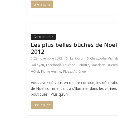
Lire la suite
Gastronomie
Les plus belles bûches de Noël
2012
23 novembre 2012
Leï Corbi
Christophe Michal
,
,
,
,
Dalloyau
Facebook
Fauchon
Lenôtre
Mandarin Orienta
,
,
Hôtel
Pierre Hermé
Plazza Athénée
Vous avez dû vous en rendre compte, les décorati
de Noël commencent à s’illuminer dans les vitrines
boutiques…Plus qu’un
Lire la suite