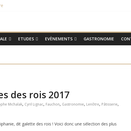
re
hampions du monde 2015
aux smartphones Vertus
 lieu le 31 janvier 2017
TALE
ETUDES
EVÈNEMENTS
GASTRONOMIE
CON
es des rois 2017
,
,
,
,
,
,
ophe Michalak
Cyril Lignac
Fauchon
Gastronomie
Lenôtre
Pâtisserie
piphanie, dit galette des rois ! Voici donc une sélection des plus