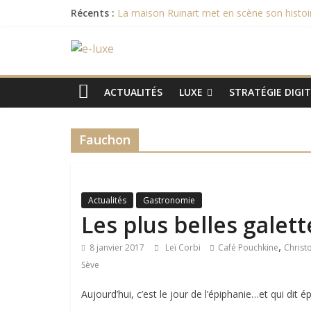
Passer
Récents :
La maison Ruinart met en scène son histoi
au
Recette de l’entremet au chocolat des c
contenu
e-
Février 2017 commercialisation des nouve
Et le Bocuse d’Or 2017 est remporté par …
[Evénement] Le 15ème Sommet du Luxe aura
luxe
ACTUALITÉS
LUXE
STRATÉGIE DIGI
L'actualité
Fauchon
digitale
du
luxe
Actualités
Gastronomie
Les plus belles galett
,
8 janvier 2017
Leï Corbi
Café Pouchkine
Christ
Sève
Aujourd’hui, c’est le jour de l’épiphanie…et qui dit é