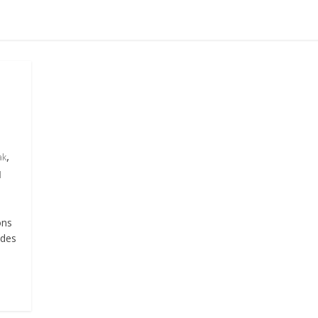
,
ak
l
ons
 des