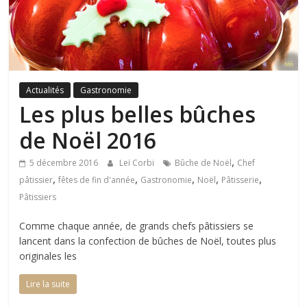
Actualités
Gastronomie
Les plus belles bûches
de Noël 2016
,
5 décembre 2016
Leï Corbi
Bûche de Noël
Chef
,
,
,
,
,
pâtissier
fêtes de fin d'année
Gastronomie
Noël
Pâtisserie
Pâtissiers
Comme chaque année, de grands chefs pâtissiers se
lancent dans la confection de bûches de Noël, toutes plus
originales les
Lire la suite