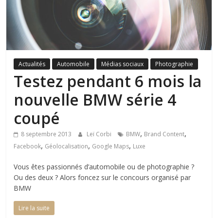
Actualités
Automobile
Médias sociaux
Photographie
Testez pendant 6 mois la
nouvelle BMW série 4
coupé
,
,
8 septembre 2013
Leï Corbi
BMW
Brand Content
,
,
,
Facebook
Géolocalisation
Google Maps
Luxe
Vous êtes passionnés d’automobile ou de photographie ?
Ou des deux ? Alors foncez sur le concours organisé par
BMW
Lire la suite