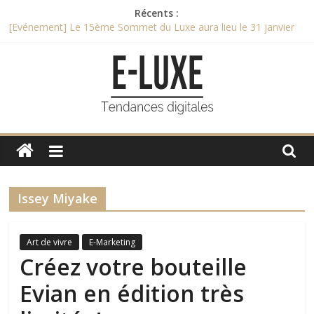
Passer
Récents :
au
[Evénement] Le 15ème Sommet du Luxe aura lieu le 31 janvier
contenu
2017
La maison Ruinart met en scène son histoire
Recette de l’entremet au chocolat des champions du monde
2015
Février 2017 commercialisation des nouveaux smartphones
Vertus
e-
Et le Bocuse d’Or 2017 est remporté par …
luxe
Issey Miyake
L'actualité
digitale
du
Art de vivre
E-Marketing
luxe
Créez votre bouteille
Evian en édition très