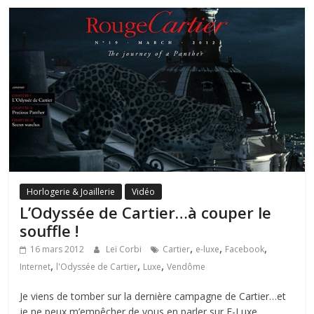
Horlogerie & Joaillerie
Vidéo
L’Odyssée de Cartier…à couper le
souffle !
,
,
,
16 mars 2012
Leï Corbi
Cartier
e-luxe
Facebook
,
,
,
Internet
l'Odyssée de Cartier
Luxe
Vendôme
Je viens de tomber sur la dernière campagne de Cartier…et
je ne peux m’empêcher de vous en parler sur E-Luxe