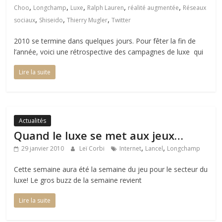
,
,
,
,
,
Choo
Longchamp
Luxe
Ralph Lauren
réalité augmentée
Réseaux
,
,
,
sociaux
Shiseido
Thierry Mugler
Twitter
2010 se termine dans quelques jours. Pour fêter la fin de
l’année, voici une rétrospective des campagnes de luxe qui
Lire la suite
Actualités
Quand le luxe se met aux jeux…
,
,
29 janvier 2010
Leï Corbi
Internet
Lancel
Longchamp
Cette semaine aura été la semaine du jeu pour le secteur du
luxe! Le gros buzz de la semaine revient
Lire la suite