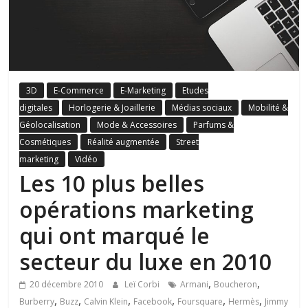
3D
E-Commerce
E-Marketing
Etudes
digitales
Horlogerie & Joaillerie
Médias sociaux
Mobilité &
Géolocalisation
Mode & Accessoires
Parfums &
Cosmétiques
Réalité augmentée
Street
marketing
Vidéo
Les 10 plus belles
opérations marketing
qui ont marqué le
secteur du luxe en 2010
,
,
20 décembre 2010
Leï Corbi
Armani
Boucheron
,
,
,
,
,
,
Burberry
Buzz
Calvin Klein
Facebook
Foursquare
Hermès
Jimmy