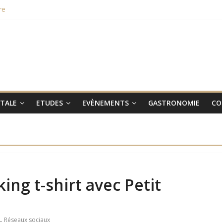
re
hampions du monde 2015
aux smartphones Vertus
 lieu le 31 janvier 2017
ITALE
ETUDES
EVÈNEMENTS
GASTRONOMIE
CO
ing t-shirt avec Petit
,
Réseaux sociaux