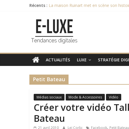
Passer
Récents :
La maison Ruinart met en scène son histoi
au
Recette de l’entremet au chocolat des c
contenu
e-
Février 2017 commercialisation des nouve
Et le Bocuse d’Or 2017 est remporté par …
[Evénement] Le 15ème Sommet du Luxe aura
luxe
L'actualité
digitale
ACTUALITÉS
LUXE
STRATÉGIE DIG
du
luxe
Petit Bateau
Médias sociaux
Mode & Accessoires
Vidéo
Créer votre vidéo Talk
Bateau
,
21 avril 2010
Leï Corbi
Facebook
Petit Bateau