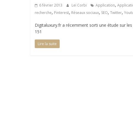
,
6 février 2013
Leï Corbi
Application
Applicat
,
,
,
,
,
recherche
Pinterest
Réseaux sociaux
SEO
Twitter
Yout
Digitaluxury.fr a récemment sorti une étude sur les 
151
Lire la suite