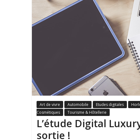
Art de vivre
Automobile
Etudes digitales
Horlo
Cosmétiques
Tourisme & Hôtellerie
L’étude Digital Luxu
sortie !