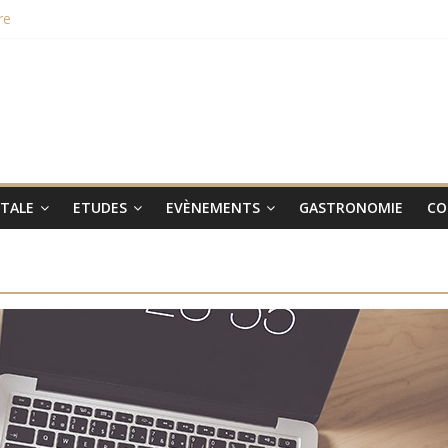
re
hampions du monde 2015
aux smartphones Vertus
 lieu le 31 janvier 2017
ITALE
ETUDES
EVÈNEMENTS
GASTRONOMIE
CO