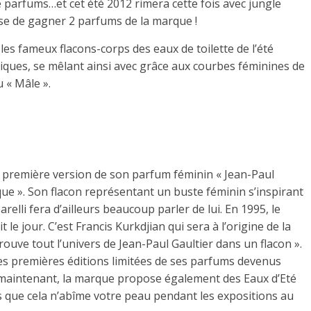
 parfums…et cet été 2012 rimera cette fois avec jungle
ose de gagner 2 parfums de la marque !
 les fameux flacons-corps des eaux de toilette de l’été
tiques, se mêlant ainsi avec grâce aux courbes féminines de
 « Mâle ».
te première version de son parfum féminin « Jean-Paul
ique ». Son flacon représentant un buste féminin s’inspirant
lli fera d’ailleurs beaucoup parler de lui. En 1995, le
 jour. C’est Francis Kurkdjian qui sera à l’origine de la
ouve tout l’univers de Jean-Paul Gaultier dans un flacon ».
 les premières éditions limitées de ses parfums devenus
maintenant, la marque propose également des Eaux d’Eté
que cela n’abîme votre peau pendant les expositions au