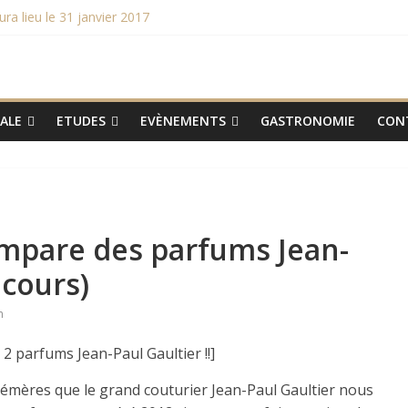
 lieu le 31 janvier 2017
re
hampions du monde 2015
aux smartphones Vertus
TALE
ETUDES
EVÈNEMENTS
GASTRONOMIE
CON
empare des parfums Jean-
ncours)
m
 2 parfums Jean-Paul Gaultier !!]
émères que le grand couturier Jean-Paul Gaultier nous