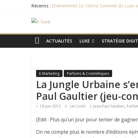
Passer
Récents :
[Evénement] Le 15ème Sommet du Luxe aura
au
La maison Ruinart met en scène son histoi
contenu
e-
Recette de l’entremet au chocolat des c
Février 2017 commercialisation des nouve
Et le Bocuse d’Or 2017 est remporté par …
luxe
ACTUALITÉS
LUXE
STRATÉGIE DIGI
L'actualité
digitale
du
E-Marketing
Parfums & Cosmétiques
luxe
La Jungle Urbaine s’
Paul Gaultier (jeu-co
,
18 juin 2012
Leï Corbi
Jean-Paul Gaultier
Parfu
[Edit : Plus qu’un jour pour tenter de gagner
On ne compte plus le nombre d’éditions éph