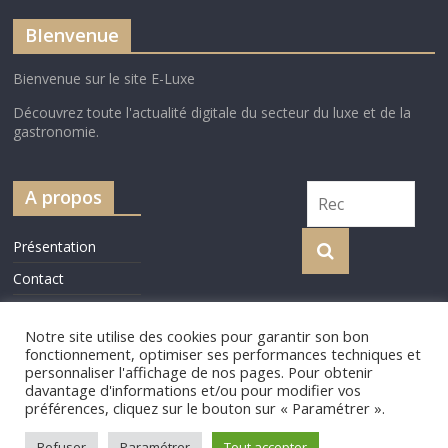
BIenvenue
Bienvenue sur le site E-Luxe
Découvrez toute l'actualité digitale du secteur du luxe et de la
gastronomie.
A propos
Présentation
Contact
Cookie Policy
Notre site utilise des cookies pour garantir son bon
fonctionnement, optimiser ses performances techniques et
personnaliser l'affichage de nos pages. Pour obtenir
davantage d'informations et/ou pour modifier vos
préférences, cliquez sur le bouton sur « Paramétrer ».
Copyright © 2026
e-luxe
. Tous droits réservés.
Theme
ColorMag
par ThemeGrill. Propulsé par
WordPress
.
Refuser
Paramétrer
Tout accepter