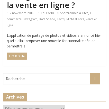
la vente en ligne ?
,
2 novembre 2016
Leï Corbi
Abercrombie & Fitch
E-
,
,
,
,
,
commerce
Instagram
Kate Spade
Levi's
Michael Kors
vente en
ligne
L’application de partage de photos et vidéos a annoncé hier
qu’elle allait proposer une nouvelle fonctionnalité afin de
permettre à
Lire la suite
Archives
Archives