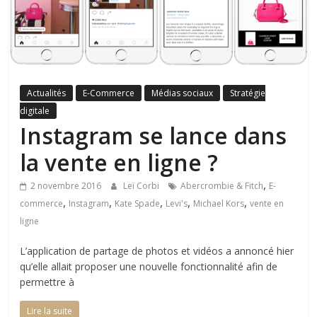
Actualités
E-Commerce
Médias sociaux
Stratégie
digitale
Instagram se lance dans
la vente en ligne ?
,
2 novembre 2016
Leï Corbi
Abercrombie & Fitch
E-
,
,
,
,
,
commerce
Instagram
Kate Spade
Levi's
Michael Kors
vente en
ligne
L’application de partage de photos et vidéos a annoncé hier
qu’elle allait proposer une nouvelle fonctionnalité afin de
permettre à
Lire la suite