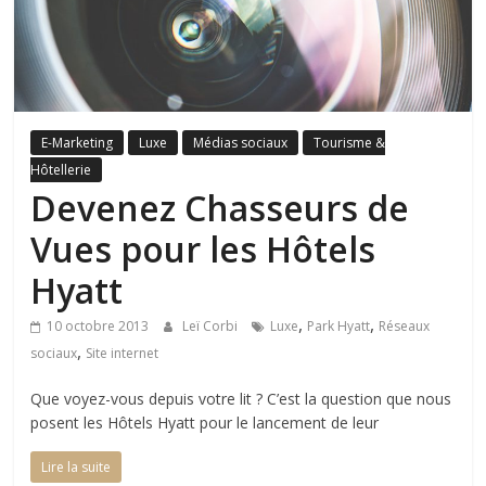
E-Marketing
Luxe
Médias sociaux
Tourisme &
Hôtellerie
Devenez Chasseurs de
Vues pour les Hôtels
Hyatt
,
,
10 octobre 2013
Leï Corbi
Luxe
Park Hyatt
Réseaux
,
sociaux
Site internet
Que voyez-vous depuis votre lit ? C’est la question que nous
posent les Hôtels Hyatt pour le lancement de leur
Lire la suite