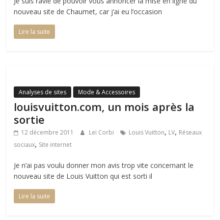
Je suis ravie de pouvoir vous annoncer la mise en ligne du
nouveau site de Chaumet, car j’ai eu l’occasion
Lire la suite
Analyses de sites
Mode & Accessoires
louisvuitton.com, un mois après la
sortie
,
,
12 décembre 2011
Leï Corbi
Louis Vuitton
LV
Réseaux
,
sociaux
Site internet
Je n’ai pas voulu donner mon avis trop vite concernant le
nouveau site de Louis Vuitton qui est sorti il
Lire la suite