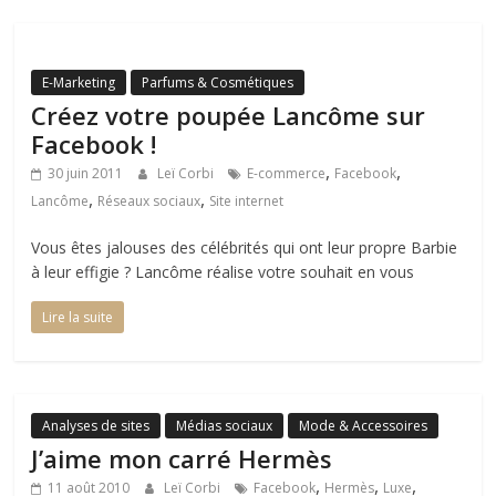
E-Marketing
Parfums & Cosmétiques
Créez votre poupée Lancôme sur
Facebook !
,
,
30 juin 2011
Leï Corbi
E-commerce
Facebook
,
,
Lancôme
Réseaux sociaux
Site internet
Vous êtes jalouses des célébrités qui ont leur propre Barbie
à leur effigie ? Lancôme réalise votre souhait en vous
Lire la suite
Analyses de sites
Médias sociaux
Mode & Accessoires
J’aime mon carré Hermès
,
,
,
11 août 2010
Leï Corbi
Facebook
Hermès
Luxe