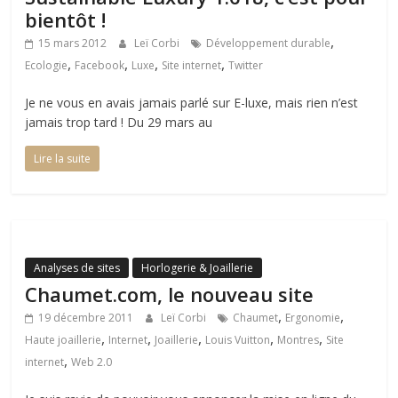
bientôt !
,
15 mars 2012
Leï Corbi
Développement durable
,
,
,
,
Ecologie
Facebook
Luxe
Site internet
Twitter
Je ne vous en avais jamais parlé sur E-luxe, mais rien n’est
jamais trop tard ! Du 29 mars au
Lire la suite
Analyses de sites
Horlogerie & Joaillerie
Chaumet.com, le nouveau site
,
,
19 décembre 2011
Leï Corbi
Chaumet
Ergonomie
,
,
,
,
,
Haute joaillerie
Internet
Joaillerie
Louis Vuitton
Montres
Site
,
internet
Web 2.0