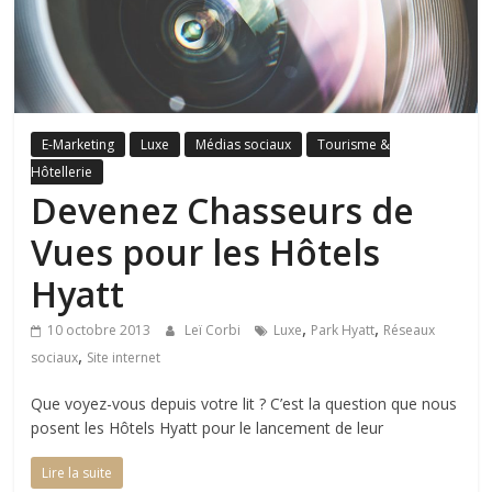
E-Marketing
Luxe
Médias sociaux
Tourisme &
Hôtellerie
Devenez Chasseurs de
Vues pour les Hôtels
Hyatt
,
,
10 octobre 2013
Leï Corbi
Luxe
Park Hyatt
Réseaux
,
sociaux
Site internet
Que voyez-vous depuis votre lit ? C’est la question que nous
posent les Hôtels Hyatt pour le lancement de leur
Lire la suite