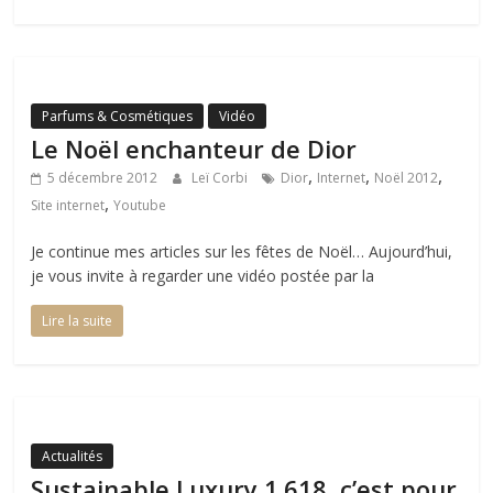
Parfums & Cosmétiques
Vidéo
Le Noël enchanteur de Dior
,
,
,
5 décembre 2012
Leï Corbi
Dior
Internet
Noël 2012
,
Site internet
Youtube
Je continue mes articles sur les fêtes de Noël… Aujourd’hui,
je vous invite à regarder une vidéo postée par la
Lire la suite
Actualités
Sustainable Luxury 1.618, c’est pour