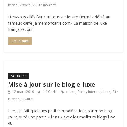
,
Réseaux sociaux
Site internet
Etes-vous allés faire un tour sur le site Hermès dédié au
fameux carré Jaimemoncarre.com? La maison de luxe
française, qui
Lire la suite
Actualités
Mise à jour sur le blog e-luxe
,
,
,
,
12 mars 2010
Leï Corbi
e-luxe
Flickr
Internet
Luxe
Site
,
internet
Twitter
Hier, j’ai fait quelques petites modifications sur mon blog.
J’ai rajouté une partie « liens » avec les meilleurs blogs luxe
du