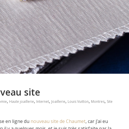
veau site
,
,
,
,
,
,
omie
Haute joaillerie
Internet
Joaillerie
Louis Vuitton
Montres
Site
ise en ligne du
nouveau site de Chaumet
, car j’ai eu
 il y a quelques mois, et je suis très satisfaite par la