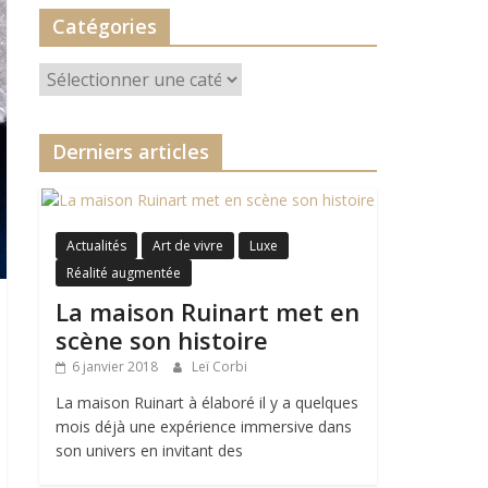
Catégories
Catégories
Derniers articles
Actualités
Art de vivre
Luxe
Réalité augmentée
La maison Ruinart met en
scène son histoire
6 janvier 2018
Leï Corbi
La maison Ruinart à élaboré il y a quelques
mois déjà une expérience immersive dans
son univers en invitant des