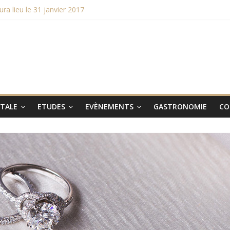
 lieu le 31 janvier 2017
re
hampions du monde 2015
aux smartphones Vertus
ITALE
ETUDES
EVÈNEMENTS
GASTRONOMIE
CO