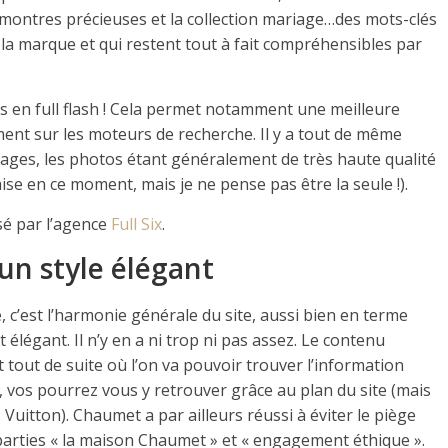
les montres précieuses et la collection mariage…des mots-clés
 la marque et qui restent tout à fait compréhensibles par
 pas en full flash ! Cela permet notamment une meilleure
ent sur les moteurs de recherche. Il y a tout de même
ages, les photos étant généralement de très haute qualité
se en ce moment, mais je ne pense pas être la seule !).
isé par l’agence
Full Six
.
un style élégant
e, c’est l’harmonie générale du site, aussi bien en terme
 élégant. Il n’y en a ni trop ni pas assez. Le contenu
 tout de suite où l’on va pouvoir trouver l’information
, vos pourrez vous y retrouver grâce au plan du site (mais
 Vuitton). Chaumet a par ailleurs réussi à éviter le piège
parties « la maison Chaumet » et « engagement éthique ».