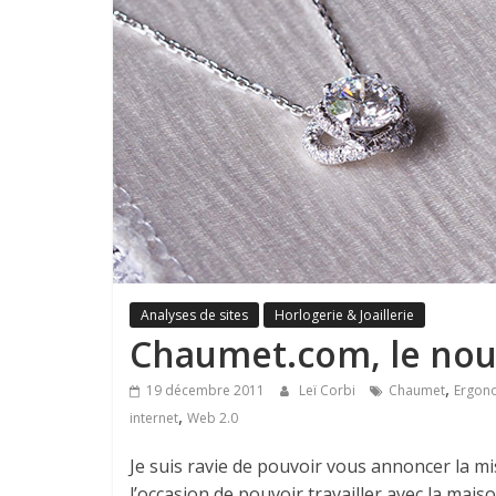
Analyses de sites
Horlogerie & Joaillerie
Chaumet.com, le nou
,
19 décembre 2011
Leï Corbi
Chaumet
Ergon
,
internet
Web 2.0
Je suis ravie de pouvoir vous annoncer la m
l’occasion de pouvoir travailler avec la maison