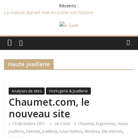
Passer
Récents :
au
La maison Ruinart met en scène son histoire
contenu
Recette de l’entremet au chocolat des champions du monde
2015
e-
Février 2017 commercialisation des nouveaux smartphones
Vertus
Et le Bocuse d’Or 2017 est remporté par …
luxe
[Evénement] Le 15ème Sommet du Luxe aura lieu le 31 janvier
2017
Haute joaillerie
L'actualité
digitale
du
luxe
Analyses de sites
Horlogerie & Joaillerie
Chaumet.com, le
nouveau site
,
,
19 décembre 2011
Leï Corbi
Chaumet
Ergonomie
Haute
,
,
,
,
,
,
joaillerie
Internet
Joaillerie
Louis Vuitton
Montres
Site internet