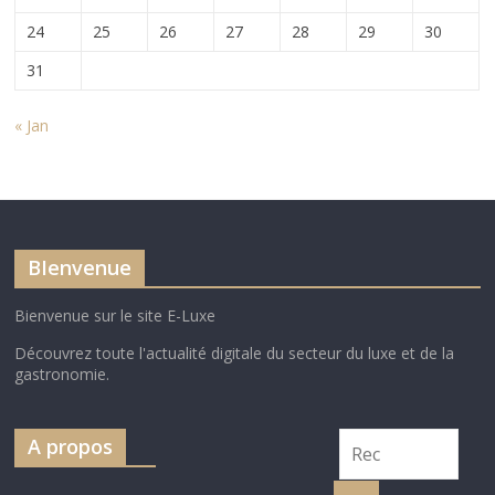
24
25
26
27
28
29
30
31
« Jan
BIenvenue
Bienvenue sur le site E-Luxe
Découvrez toute l'actualité digitale du secteur du luxe et de la
gastronomie.
A propos