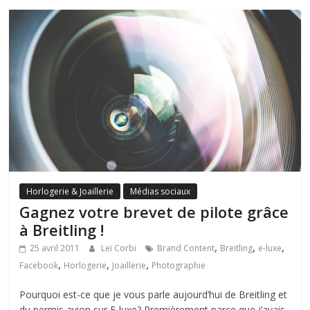
Horlogerie & Joaillerie
Médias sociaux
Gagnez votre brevet de pilote grâce
à Breitling !
,
,
,
25 avril 2011
Leï Corbi
Brand Content
Breitling
e-luxe
,
,
,
Facebook
Horlogerie
Joaillerie
Photographie
Pourquoi est-ce que je vous parle aujourd’hui de Breitling et
du permis avion sur E-luxe? Premièrement parce que j’avais