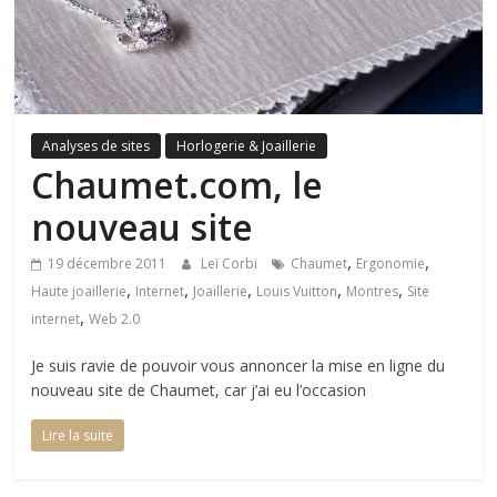
Analyses de sites
Horlogerie & Joaillerie
Chaumet.com, le
nouveau site
,
,
19 décembre 2011
Leï Corbi
Chaumet
Ergonomie
,
,
,
,
,
Haute joaillerie
Internet
Joaillerie
Louis Vuitton
Montres
Site
,
internet
Web 2.0
Je suis ravie de pouvoir vous annoncer la mise en ligne du
nouveau site de Chaumet, car j’ai eu l’occasion
Lire la suite