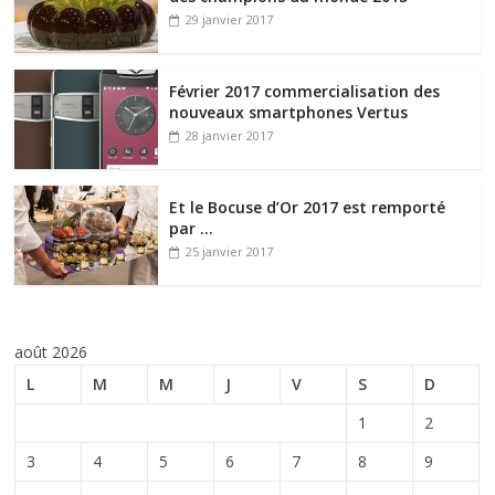
29 janvier 2017
Février 2017 commercialisation des
nouveaux smartphones Vertus
28 janvier 2017
Et le Bocuse d’Or 2017 est remporté
par …
25 janvier 2017
août 2026
L
M
M
J
V
S
D
1
2
3
4
5
6
7
8
9