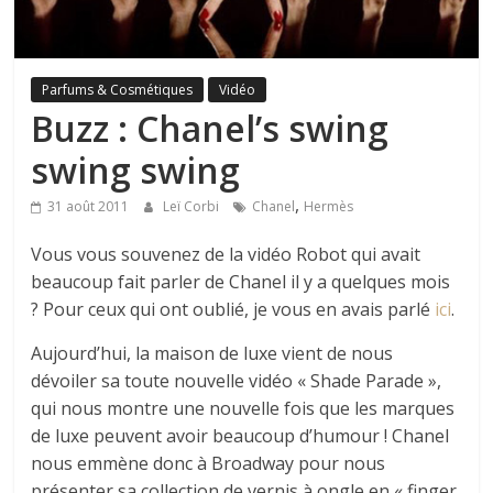
Parfums & Cosmétiques
Vidéo
Buzz : Chanel’s swing
swing swing
,
31 août 2011
Leï Corbi
Chanel
Hermès
Vous vous souvenez de la vidéo Robot qui avait
beaucoup fait parler de Chanel il y a quelques mois
? Pour ceux qui ont oublié, je vous en avais parlé
ici
.
Aujourd’hui, la maison de luxe vient de nous
dévoiler sa toute nouvelle vidéo « Shade Parade »,
qui nous montre une nouvelle fois que les marques
de luxe peuvent avoir beaucoup d’humour ! Chanel
nous emmène donc à Broadway pour nous
présenter sa collection de vernis à ongle en « finger