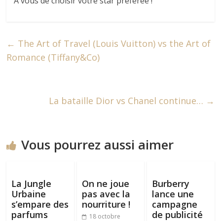
A vous de choisir votre star préférée !
←
The Art of Travel (Louis Vuitton) vs the Art of
Romance (Tiffany&Co)
La bataille Dior vs Chanel continue…
→
Vous pourrez aussi aimer
La Jungle
On ne joue
Burberry
Urbaine
pas avec la
lance une
s’empare des
nourriture !
campagne
parfums
de publicité
18 octobre