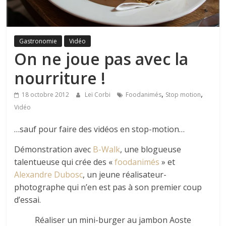
Gastronomie
Vidéo
On ne joue pas avec la
nourriture !
,
,
18 octobre 2012
Leï Corbi
Foodanimés
Stop motion
Vidéo
…sauf pour faire des vidéos en stop-motion…
Démonstration avec
B-Walk
, une blogueuse
talentueuse qui crée des «
foodanimés
» et
Alexandre Dubosc
, un jeune réalisateur-
photographe qui n’en est pas à son premier coup
d’essai.
Réaliser un mini-burger au jambon Aoste